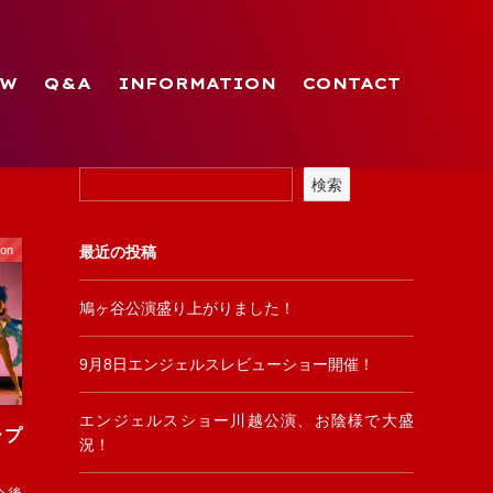
OW
Q&A
INFORMATION
CONTACT
検索
ion
最近の投稿
鳩ヶ谷公演盛り上がりました！
9月8日エンジェルスレビューショー開催！
エンジェルスショー川越公演、お陰様で大盛
ープ
況！